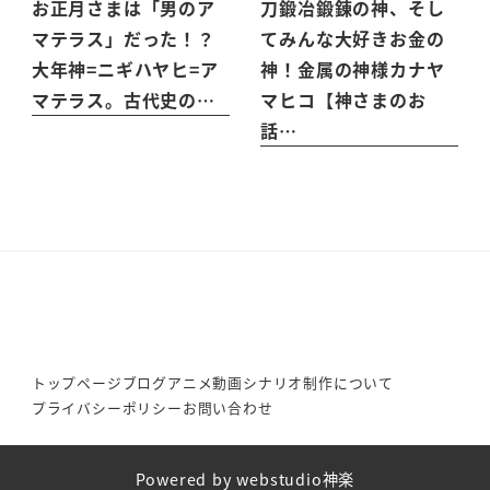
お正月さまは「男のア
刀鍛冶鍛錬の神、そし
マテラス」だった！？
てみんな大好きお金の
大年神=ニギハヤヒ=ア
神！金属の神様カナヤ
マテラス。古代史の…
マヒコ【神さまのお
話…
トップページ
ブログ
アニメ動画シナリオ制作について
プライバシーポリシー
お問い合わせ
Powered by webstudio神楽