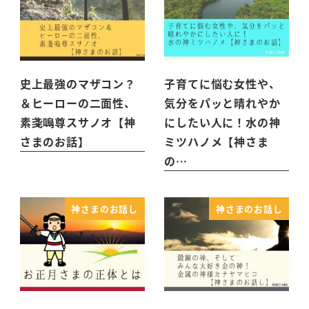
史上最強のマザコン？
子育てに悩む女性や、
＆ヒーローの二面性、
気分をパッと晴れやか
素戔嗚尊スサノオ【神
にしたい人に！水の神
さまのお話】
ミツハノメ【神さま
の…
神さまのお話し
神さまのお話し