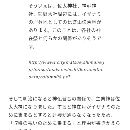
そういえば、佐太神社、神魂神
社、熊野大社周辺には、イザナミ
の埋葬地としての比婆山伝承地が
あります。このことは、各社の神
在祭と何らかの関係がありそうで
す。
http://www1.city.matsue.shimane.j
p/bunka/matsueshishi/koramubn.
data/column08.pdf
そして明治になると神仏習合の関係で、主祭神は佐
太大神になりました。すると神在月がイザナミのた
めに集まるとすると辻褄が通らなくなったため、
「収穫の祝いのために集まる」と理由が書きかえら