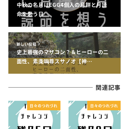
中秋の名月はEGG4個入の月餅と月読
命を思う日
新しい投稿
史上最強のマザコン？＆ヒーローの二
面性、素戔嗚尊スサノオ【神…
関連記事
日々のつれづれ
日々のつれづれ